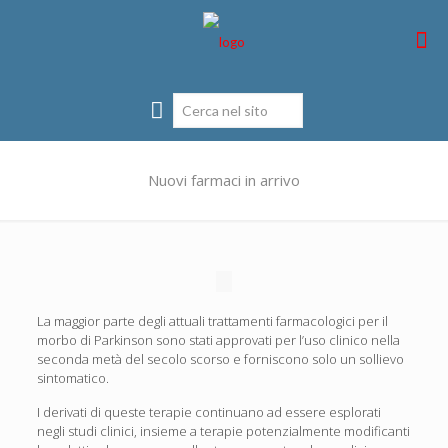
Nuovi farmaci in arrivo
La maggior parte degli attuali trattamenti farmacologici per il
morbo di Parkinson sono stati approvati per l’uso clinico nella
seconda metà del secolo scorso e forniscono solo un sollievo
sintomatico.
I derivati ​​di queste terapie continuano ad essere esplorati
negli studi clinici, insieme a terapie potenzialmente modificanti